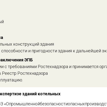
ый
са
льных конструкций здания
 способности и пригодности здания к дальнейшей э
заключения ЭПБ
и с требованиями Ростехнадзора и принимается орга
в Реестр Ростехнадзора
сплуатацию.
кспертизе зданий котельных
З «Опромышленнойбезопасностиопасныхпроизводс