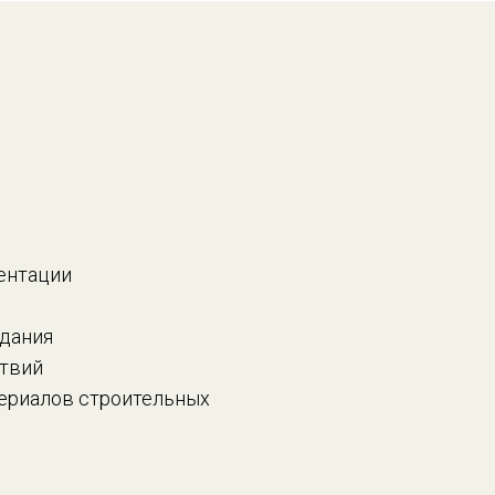
ентации
здания
ствий
ериалов строительных