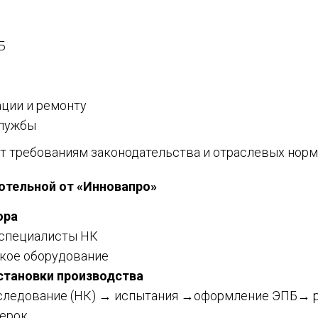
Б
ции и ремонту
службы
 требованиям законодательства и отраслевых норм
отельной от «Инновапро»
ора
 специалисты НК
кое оборудование
становки производства
бследование (НК) → испытания →оформление ЭПБ→ р
верок