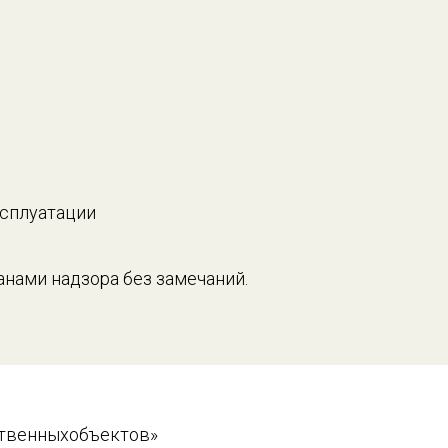
ксплуатации
нами надзора без замечаний.
твенныхобъектов»