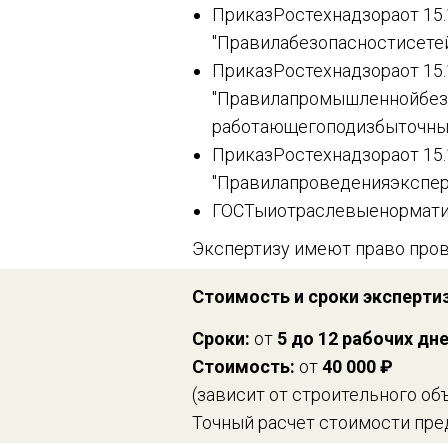
ПриказРостехнадзораот 15
"Правилабезопасностисете
ПриказРостехнадзораот 15
"Правилапромышленнойбез
работающегоподизбыточн
ПриказРостехнадзораот 15
"Правилапроведенияэкспе
ГОСТыиотраслевыенормати
Экспертизу имеют право пров
Стоимость и сроки эксперти
Сроки:
от
5 до 12 рабочих дн
Стоимость:
от
40 000 ₽
(зависит от строительного об
Точный расчет стоимости пред