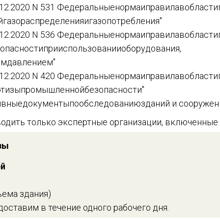
.12.2020 N 531 Федеральныенормаиправилавобласт
йгазораспределенияигазопотребления"
.12.2020 N 536 Федеральныенормаиправилавобласт
опасностиприиспользованииоборудования,
ымдавлением"
.12.2020 N 420 Федеральныенормаиправилавобласт
ртизыпромышленнойбезопасности"
вныедокументыпообследованиюзданий и сооружен
одить только экспертные организации, включенные 
зы
ей
ъема здания)
оставим в течение одного рабочего дня.