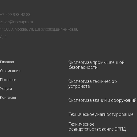
+7-499-938-42-88
zakaz@innovapro.ru
115088, Москва, Ул. Шарикоподшипниковая,
Д. 4
Главная
Экспертиза промышленной
безопасности
О компании
Полезное
Экспертиза технических
устройств
Услуги
Контакты
Экспертиза зданий и сооружений
Техническое диагностирование
Техническое
освидетельствование ОРПД